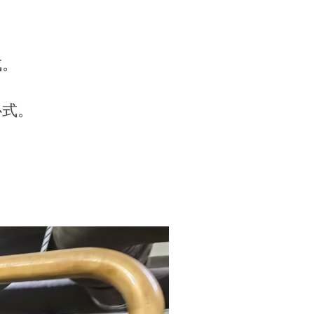
成。
心式。