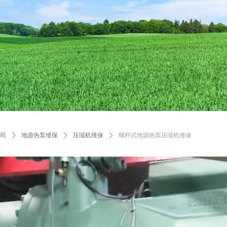
公司
ꄲ
地源热泵维保
ꄲ
压缩机维保
ꄲ
螺杆式地源热泵压缩机维保