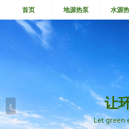
首页
地源热泵
水源
让
넳
Let green 