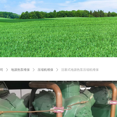
公司
ꄲ
地源热泵维保
ꄲ
压缩机维保
ꄲ
活塞式地源热泵压缩机维保