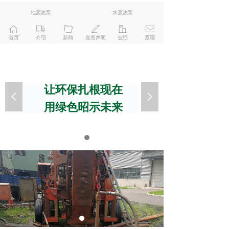
地源热泵
水源热泵
ꀇ
ꄉ
ꄁ
ꄅ
ꀶ
ꂘ
首页
介绍
新闻
免责声明
业绩
原理
让环保扎根现在
넳
넲
用绿色昭示未来