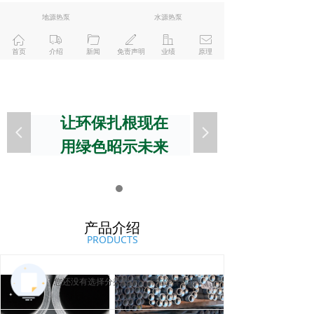
地源热泵
水源热泵
ꀇ
ꄉ
ꄁ
ꄅ
ꀶ
ꂘ
首页
介绍
新闻
免责声明
业绩
原理
让环保扎根现在
넳
넲
用绿色昭示未来
产品介绍
PRODUCTS
您还没有选择分类数据，请先选择数据